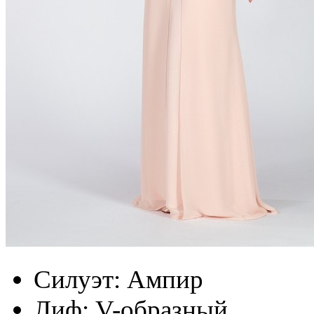
Силуэт:
Ампир
Лиф:
V-образный