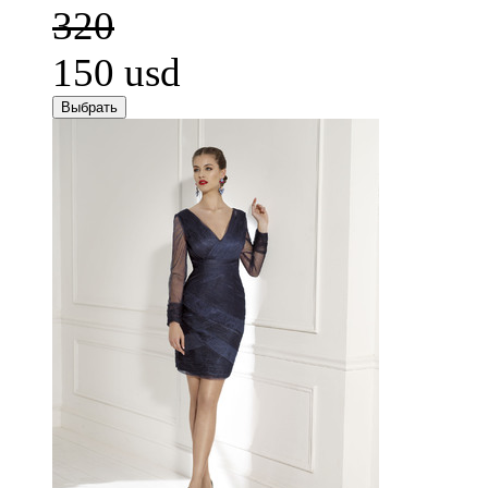
320
150
usd